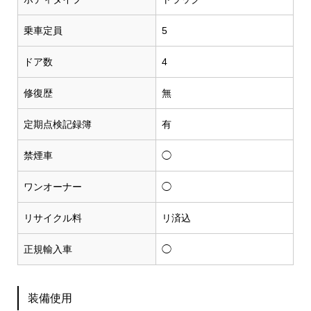
乗車定員
5
ドア数
4
修復歴
無
定期点検記録簿
有
禁煙車
◯
ワンオーナー
◯
リサイクル料
リ済込
正規輸入車
◯
装備使用