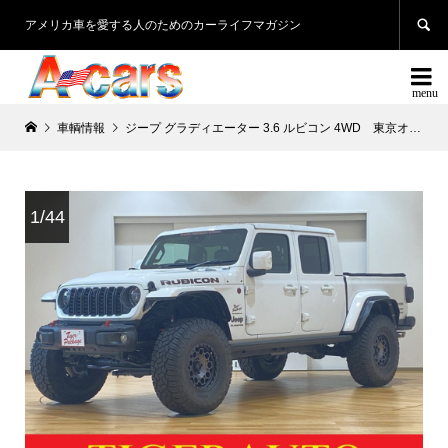

アメリカ車を愛する人のためのカーライフマガジン

車輌情報
ジープ グラディエーター 3.6 ルビコン 4WD 東京オートサロン出展車両
1/44
2/