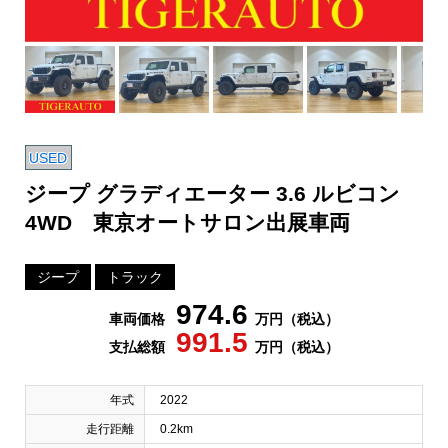
USED
ジープ グラディエーター 3.6 ルビコン
4WD 東京オートサロン出展車両
ジープ
トラック
974.6
車両価格
万円（税込）
991.5
支払総額
万円（税込）
年式
2022
走行距離
0.2km