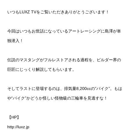
いつもLUXZ TVをご覧いただきありがとうございます！
今回はいつもお世話になっているアートレーシングに島澤が単
独潜入！
伝説のマスタングがフルレストアされる過程を、ビルダー界の
巨匠にじっくり解説してもらいます。
そしてラストに登場するのは、排気量8,200ccの”バイク”。もは
や“バイク”かどうか怪しい怪物級の三輪車を見逃すな！
【HP】
http://luxz.jp