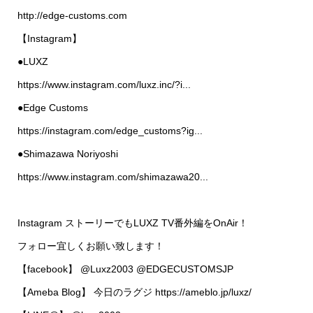
http://edge-customs.com
【Instagram】
●LUXZ
https://www.instagram.com/luxz.inc/?i...
●Edge Customs
https://instagram.com/edge_customs?ig...
●Shimazawa Noriyoshi
https://www.instagram.com/shimazawa20...
Instagram ストーリーでもLUXZ TV番外編をOnAir！
フォロー宜しくお願い致します！
【facebook】 @Luxz2003 @EDGECUSTOMSJP
【Ameba Blog】 今日のラグジ https://ameblo.jp/luxz/