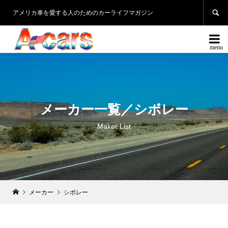

アメリカ車を愛する人のためのカーライフマガジン

メーカー一覧／シボレー
Maker List
メーカー
シボレー