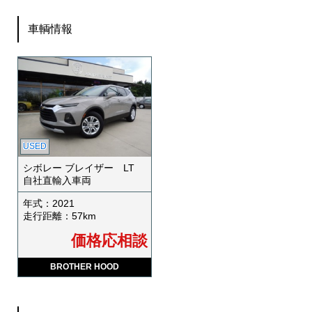
車輌情報
USED
USED
シボレー ブレイザー LT
自社直輸入車両
年式：2021
走行距離：57km
価格応相談
BROTHER HOOD